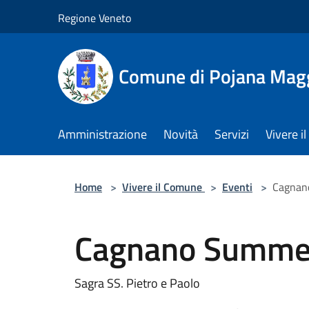
Salta al contenuto principale
Regione Veneto
Comune di Pojana Mag
Amministrazione
Novità
Servizi
Vivere 
Home
>
Vivere il Comune
>
Eventi
>
Cagnan
Cagnano Summer
Sagra SS. Pietro e Paolo