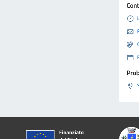
Cont
Prob