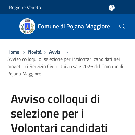
Salta al contenuto principale
Regione Veneto
Comune di Pojana Maggiore
Home
>
Novità
>
Avvisi
>
Avviso colloqui di selezione per i Volontari candidati nei
progetti di Servizio Civile Universale 2026 del Comune di
Pojana Maggiore
Avviso colloqui di
selezione per i
Volontari candidati