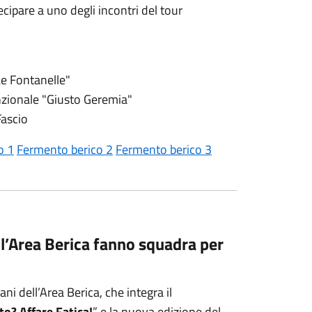
ecipare a uno degli incontri del tour
Le Fontanelle"
nzionale "Giusto Geremia"
Fascio
o 1
Fermento berico 2
Fermento berico 3
l’Area Berica fanno squadra per
ni dell’Area Berica, che integra il
sto? Affare Fatica!
” e la nuova edizione del