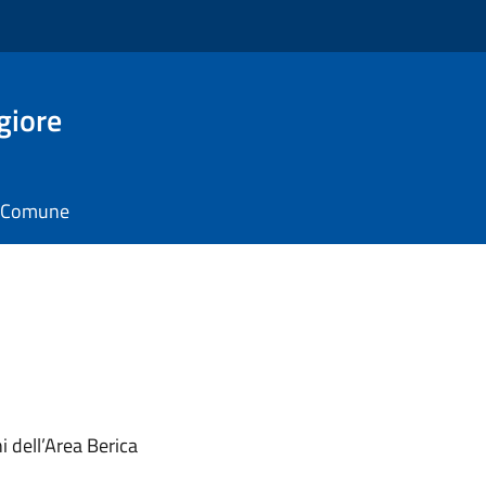
giore
il Comune
i dell’Area Berica