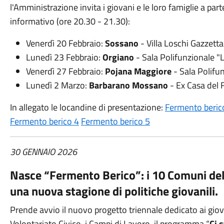
l'Amministrazione invita i giovani e le loro famiglie a part
informativo (ore 20.30 - 21.30):
Venerdì 20 Febbraio:
Sossano
- Villa Loschi Gazzetta
Lunedì 23 Febbraio:
Orgiano
- Sala Polifunzionale "
Venerdì 27 Febbraio:
Pojana Maggiore
- Sala Polifu
Lunedì 2 Marzo:
Barbarano Mossano
- Ex Casa del 
In allegato le locandine di presentazione:
Fermento beric
Fermento berico 4
Fermento berico 5
30 GENNAIO 2026
Nasce “Fermento Berico”: i 10 Comuni del
una nuova stagione di politiche giovanili.
Prende avvio il nuovo progetto triennale dedicato ai giova
Volontariato Civico, i Campi di Lavoro, il programma “
Ci 