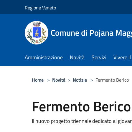
Salta al contenuto principale
Regione Veneto
Comune di Pojana Mag
Amministrazione
Novità
Servizi
Vivere 
Home
>
Novità
>
Notizie
>
Fermento Berico
Fermento Berico
Il nuovo progetto triennale dedicato ai giovan