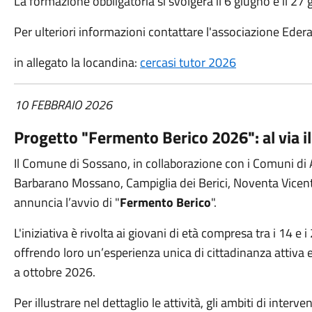
La formazione obbligatoria si svolgerà il 6
giugno e il 27
Per ulteriori informazioni contattare l'associazione Edera
in allegato la locandina:
cercasi tutor 2026
10 FEBBRAIO 2026
Progetto "Fermento Berico 2026": al via il
Il Comune di Sossano, in collaborazione con i Comuni di 
Barbarano Mossano, Campiglia dei Berici, Noventa Vicent
annuncia l’avvio di "
Fermento Berico
".
L'iniziativa è rivolta ai giovani di età compresa tra i 14 e i 
offrendo loro un’esperienza unica di cittadinanza attiva e
a ottobre 2026.
Per illustrare nel dettaglio le attività, gli ambiti di interv