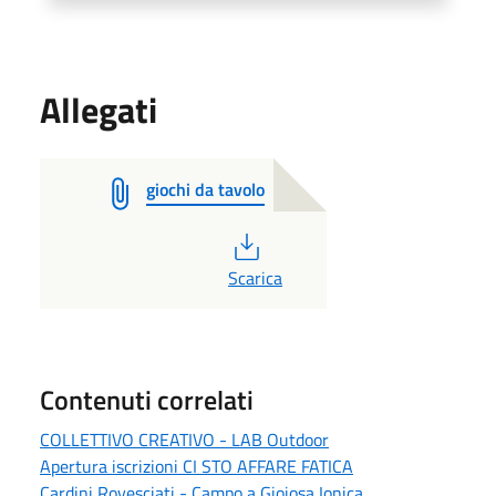
Allegati
giochi da tavolo
PDF
Scarica
Contenuti correlati
COLLETTIVO CREATIVO - LAB Outdoor
Apertura iscrizioni CI STO AFFARE FATICA
Cardini Rovesciati - Campo a Gioiosa Ionica