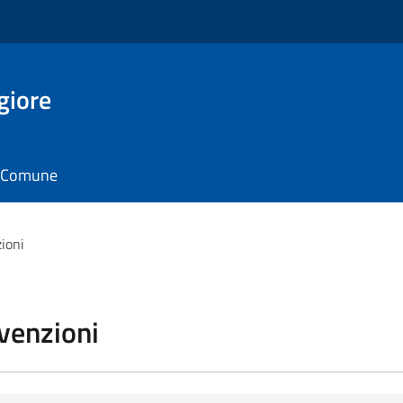
giore
il Comune
zioni
vvenzioni