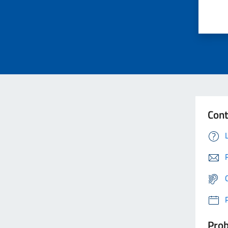
Cont
Prob