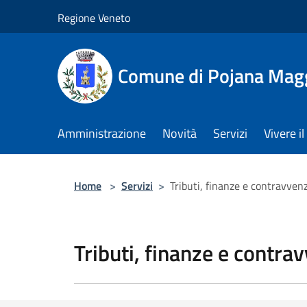
Salta al contenuto principale
Regione Veneto
Comune di Pojana Mag
Amministrazione
Novità
Servizi
Vivere 
Home
>
Servizi
>
Tributi, finanze e contravven
Tributi, finanze e contra