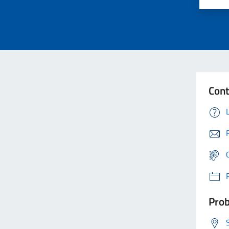
Cont
Prob