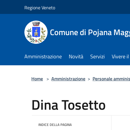
Salta al contenuto principale
Regione Veneto
Comune di Pojana Mag
Amministrazione
Novità
Servizi
Vivere 
Home
>
Amministrazione
>
Personale amminis
Dina Tosetto
INDICE DELLA PAGINA