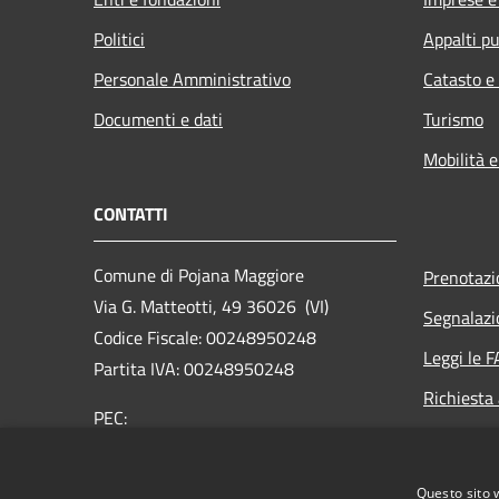
Politici
Appalti pu
Personale Amministrativo
Catasto e
Documenti e dati
Turismo
Mobilità e
CONTATTI
Comune di Pojana Maggiore
Prenotaz
Via G. Matteotti, 49 36026 (VI)
Segnalazi
Codice Fiscale: 00248950248
Leggi le 
Partita IVA: 00248950248
Richiesta
PEC:
comune.pojanamaggiore.vi@pecveneto.it
Centralino Unico: +39 0444 898033
Questo sito 