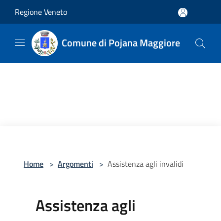
Salta al contenuto principale
Regione Veneto
Comune di Pojana Maggiore
Home
>
Argomenti
>
Assistenza agli invalidi
Assistenza agli