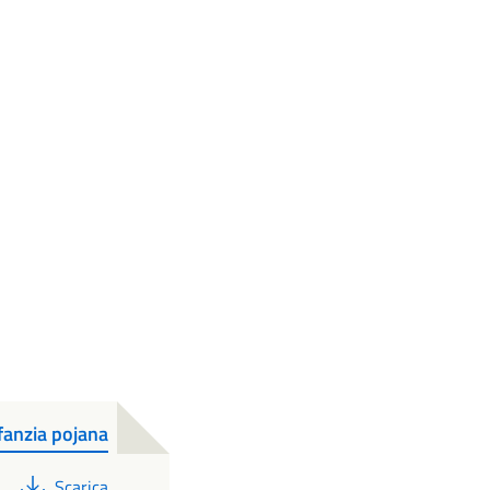
fanzia pojana
PDF
Scarica