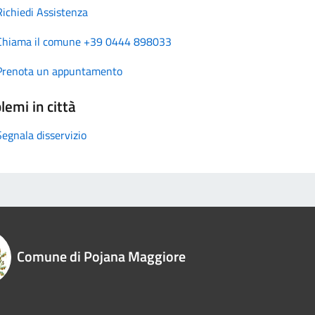
Richiedi Assistenza
Chiama il comune +39 0444 898033
Prenota un appuntamento
lemi in città
Segnala disservizio
Comune di Pojana Maggiore