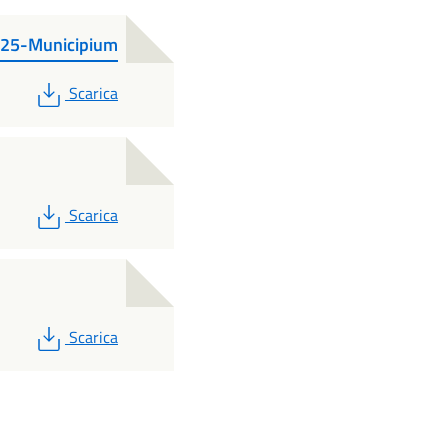
025-Municipium
PDF
Scarica
PDF
Scarica
PDF
Scarica