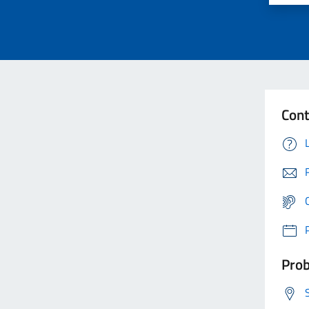
Cont
Prob