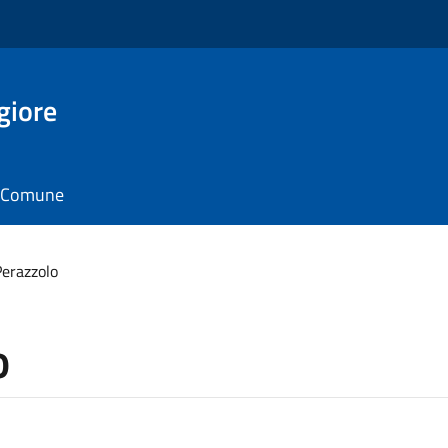
giore
il Comune
erazzolo
o