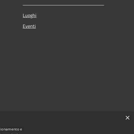
Luoghi
Eventi
×
nzionamento e