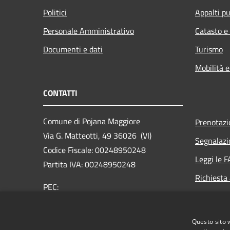
Politici
Appalti pu
Personale Amministrativo
Catasto e
Documenti e dati
Turismo
Mobilità e
CONTATTI
Comune di Pojana Maggiore
Prenotaz
Via G. Matteotti, 49 36026 (VI)
Segnalazi
Codice Fiscale: 00248950248
Leggi le 
Partita IVA: 00248950248
Richiesta
PEC:
comune.pojanamaggiore.vi@pecveneto.it
Centralino Unico: +39 0444 898033
Questo sito 