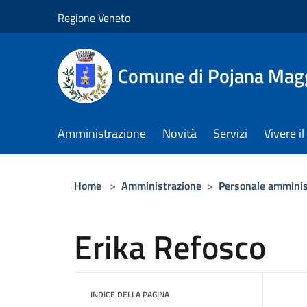
Salta al contenuto principale
Regione Veneto
Comune di Pojana Mag
Amministrazione
Novità
Servizi
Vivere 
Home
>
Amministrazione
>
Personale amminis
Erika Refosco
INDICE DELLA PAGINA