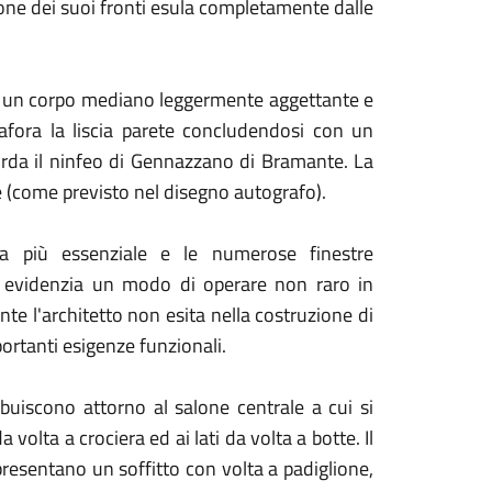
azione dei suoi fronti esula completamente dalle
i da un corpo mediano leggermente aggettante e
rafora la liscia parete concludendosi con un
orda il ninfeo di Gennazzano di Bramante. La
ne (come previsto nel disegno autografo).
ra più essenziale e le numerose finestre
iò evidenzia un modo di operare non raro in
nte l'architetto non esita nella costruzione di
portanti esigenze funzionali.
ribuiscono attorno al salone centrale a cui si
 volta a crociera ed ai lati da volta a botte. Il
 presentano un soffitto con volta a padiglione,