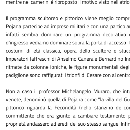
mentre nei camerini è riproposto il motivo visto nell'atrio
Il programma scultoreo e pittorico viene meglio compres
Pojana partecipe ad imprese militari e con una particolare 
infatti sembra dominare un programma decorativo che
d'ingresso vediamo dominare sopra la porta di accesso il
costumi di età classica, opera dello scultore e stuc
Imperatori (affreschi di Anselmo Canera e Bernardino Ind
ritmate da colonne ioniche, le figure monumentali degli
padiglione sono raffigurati i trionfi di Cesare con al cent
Non a caso il professor Michelangelo Muraro, che intuì 
venete, denominò quella di Pojana come "la villa del Gu
pittorico riguarda la Fecondità (nello stanzino de-
committente che era giunto a cambiare testamento p
proprietà andassero ad eredi del suo stesso sangue. Infine