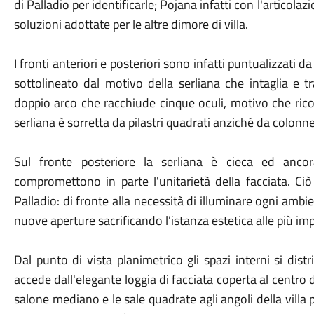
di Palladio per identificarle; Pojana infatti con l'articol
soluzioni adottate per le altre dimore di villa.
I fronti anteriori e posteriori sono infatti puntualizzat
sottolineato dal motivo della serliana che intaglia e t
doppio arco che racchiude cinque oculi, motivo che ric
serliana è sorretta da pilastri quadrati anziché da colon
Sul fronte posteriore la serliana è cieca ed anco
compromettono in parte l'unitarietà della facciata. C
Palladio: di fronte alla necessità di illuminare ogni ambie
nuove aperture sacrificando l'istanza estetica alle più im
Dal punto di vista planimetrico gli spazi interni si dist
accede dall'elegante loggia di facciata coperta al centro da
salone mediano e le sale quadrate agli angoli della villa