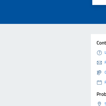
Cont
Prob