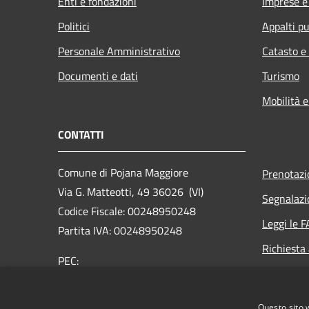
Enti e fondazioni
Imprese 
Politici
Appalti pu
Personale Amministrativo
Catasto e
Documenti e dati
Turismo
Mobilità e
CONTATTI
Comune di Pojana Maggiore
Prenotaz
Via G. Matteotti, 49 36026 (VI)
Segnalazi
Codice Fiscale: 00248950248
Leggi le 
Partita IVA: 00248950248
Richiesta
PEC:
comune.pojanamaggiore.vi@pecveneto.it
Centralino Unico: +39 0444 898033
Questo sito 