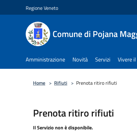
Salta al contenuto principale
Regione Veneto
Comune di Pojana Mag
Amministrazione
Novità
Servizi
Vivere 
Home
>
Rifiuti
>
Prenota ritiro rifiuti
Prenota ritiro rifiuti
Il Servizio non è disponibile.