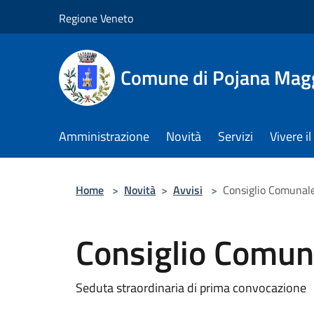
Salta al contenuto principale
Regione Veneto
Comune di Pojana Mag
Amministrazione
Novità
Servizi
Vivere 
Home
>
Novità
>
Avvisi
>
Consiglio Comunal
Consiglio Comun
Seduta straordinaria di prima convocazione