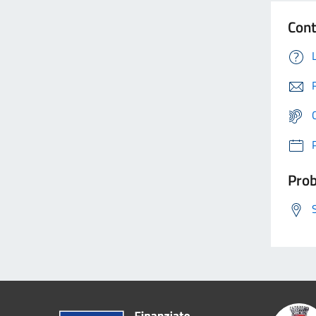
Cont
Prob