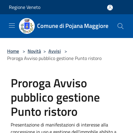
Salta al contenuto principale
Regione Veneto
Comune di Pojana Maggiore
Home
>
Novità
>
Avvisi
>
Proroga Avviso pubblico gestione Punto ristoro
Proroga Avviso
pubblico gestione
Punto ristoro
Presentazione di manifestazioni di interesse alla
concessione in uso e gestione dell'immobile abibito a