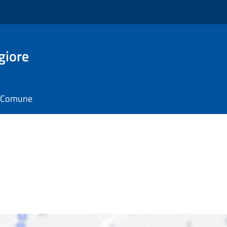
giore
il Comune