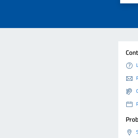
Cont
Prob