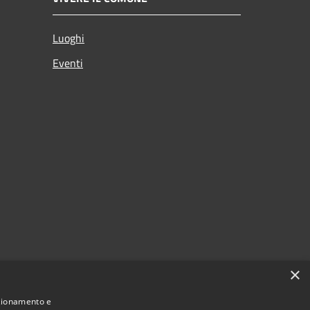
Luoghi
Eventi
×
nzionamento e