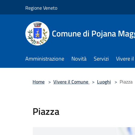
Salta al contenuto principale
Regione Veneto
Comune di Pojana Mag
Amministrazione
Novità
Servizi
Vivere 
Home
>
Vivere il Comune
>
Luoghi
>
Piazza
Piazza