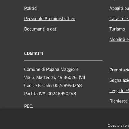
Politici
Appalti pu
Personale Amministrativo
Catasto e
Documenti e dati
Turismo
Mobilità e
CONTATTI
Comune di Pojana Maggiore
Prenotaz
Via G. Matteotti, 49 36026 (VI)
Segnalazi
Codice Fiscale: 00248950248
Leggi le 
Partita IVA: 00248950248
Richiesta
PEC:
comune.pojanamaggiore.vi@pecveneto.it
Centralino Unico: +39 0444 898033
Questo sito 