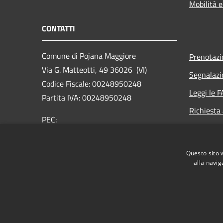
Mobilità e
CONTATTI
Comune di Pojana Maggiore
Prenotaz
Via G. Matteotti, 49 36026 (VI)
Segnalazi
Codice Fiscale: 00248950248
Leggi le 
Partita IVA: 00248950248
Richiesta
PEC:
comune.pojanamaggiore.vi@pecveneto.it
Centralino Unico: +39 0444 898033
Questo sito 
alla navig
RSS
Accessibilità
Privacy
Cookie
Mappa de