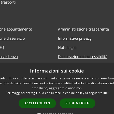
 trasporti
ione appuntamento
Amministrazione trasparente
one disservizio
Informativa privacy
FAQ
Note legali
 assistenza
Dichiarazione di accessibilità
Informazioni sui cookie
web utilizza cookie tecnici e assimilati strettamente necessari al corretto fu
azione del sito, nonché un cookie tecnico analitico al solo fine di elaborare i
statistiche, aggregate e anonime.
Per maggiori dettagli, può consultare la cookie policy al seguente
link
RIFIUTA TUTTO
ACCETTA TUTTO
l sito
Copyright © 2026 • Comune